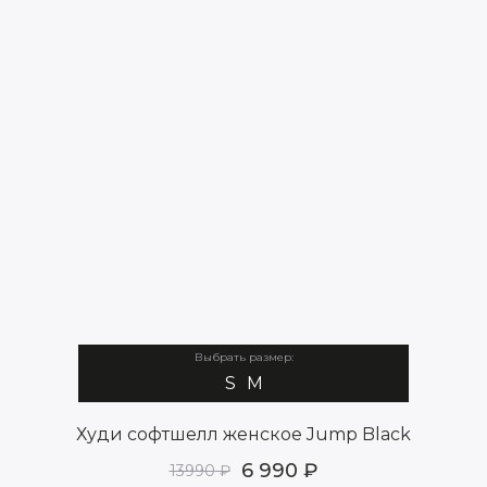
Выбрать размер:
S
M
Худи софтшелл женское Jump Black
6 990
13990