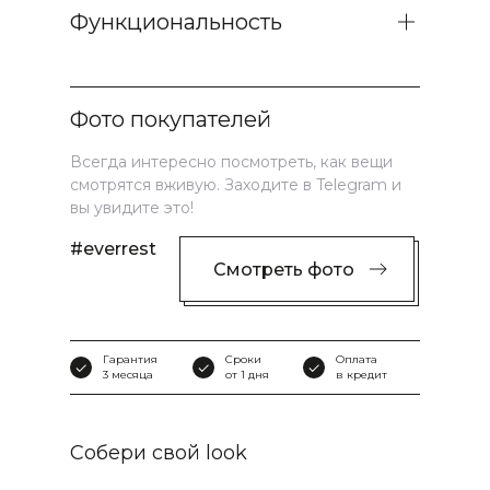
Функциональность
Фото покупателей
Всегда интересно посмотреть, как вещи
смотрятся вживую. Заходите в Telegram и
вы увидите это!
#everrest
Смотреть фото
Гарантия
Сроки
Оплата
3 месяца
от 1 дня
в кредит
Собери свой look