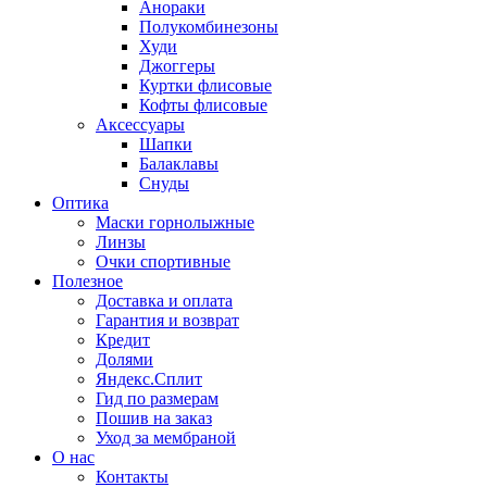
Анораки
Полукомбинезоны
Худи
Джоггеры
Куртки флисовые
Кофты флисовые
Аксессуары
Шапки
Балаклавы
Снуды
Оптика
Маски горнолыжные
Линзы
Очки спортивные
Полезное
Доставка и оплата
Гарантия и возврат
Кредит
Долями
Яндекс.Сплит
Гид по размерам
Пошив на заказ
Уход за мембраной
О нас
Контакты