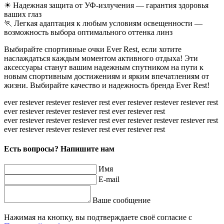
☀ Надежная защита от УФ-излучения — гарантия здоровья
ваших глаз
🏃 Легкая адаптация к любым условиям освещенности —
возможность выбора оптимального оттенка линз
Выбирайте спортивные очки Ever Rest, если хотите
наслаждаться каждым моментом активного отдыха! Эти
аксессуары станут вашим надежным спутником на пути к
новым спортивным достижениям и ярким впечатлениям от
жизни. Выбирайте качество и надежность бренда Ever Rest!
ever rest
ever rest
ever rest
ever rest
ever rest
ever rest
ever rest
ever rest
ever rest
ever rest
ever rest
ever rest
ever rest
ever rest
ever rest
ever rest
ever rest
ever rest
ever rest
ever rest
ever rest
ever rest
ever rest
ever rest
ever rest
ever rest
ever rest
ever rest
Есть вопросы? Напишите нам
Имя
E-mail
Ваше сообщение
Нажимая на кнопку, вы подтверждаете своё согласие с