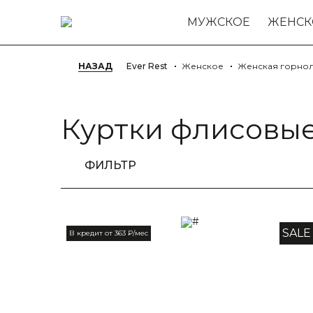
МУЖСКОЕ
ЖЕНСК
НАЗАД
Ever Rest
Женское
Женская горно
Куртки флисовы
ФИЛЬТР
SALE
В кредит от 363 ₽/мес