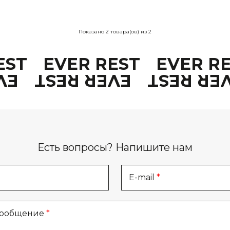
Показано
2
товара(ов) из
2
REST
EVER REST
EVER R
EST
EVER REST
EVER RE
Есть вопросы? Напишите нам
E-mail
сообщение