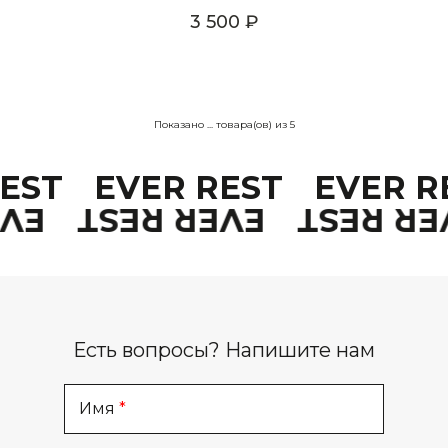
3 500
Показано
...
товара(ов) из
5
REST
EVER REST
EVER 
EST
EVER REST
EVER R
Есть вопросы? Напишите нам
Имя