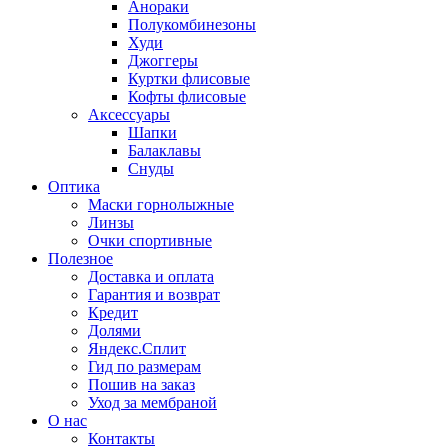
Анораки
Полукомбинезоны
Худи
Джоггеры
Куртки флисовые
Кофты флисовые
Аксессуары
Шапки
Балаклавы
Снуды
Оптика
Маски горнолыжные
Линзы
Очки спортивные
Полезное
Доставка и оплата
Гарантия и возврат
Кредит
Долями
Яндекс.Сплит
Гид по размерам
Пошив на заказ
Уход за мембраной
О нас
Контакты