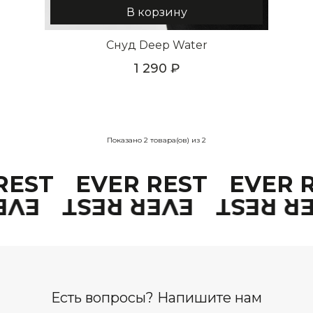
В корзину
Снуд Deep Water
1 290
Показано
2
товара(ов) из
2
 REST
EVER REST
EVER 
REST
EVER REST
EVER R
Есть вопросы? Напишите нам