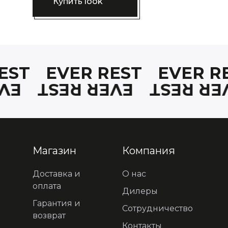
Купить look
REST
EVER REST
EVER R
EST
EVER REST
EVER R
Магазин
Компания
Доставка и
О нас
оплата
Дилеры
Гарантия и
Сотрудничество
возврат
Контакты