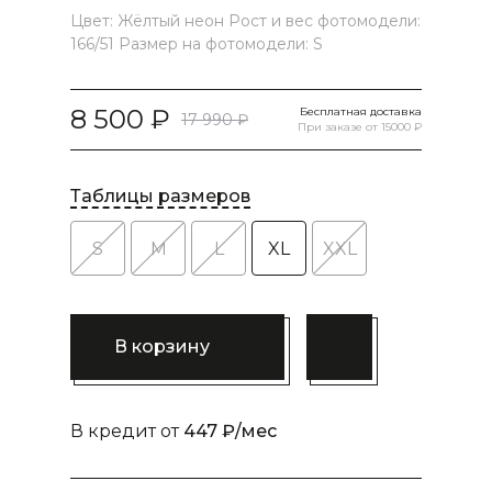
Цвет: Жёлтый неон Рост и вес фотомодели:
166/51 Размер на фотомодели: S
8 500
Бесплатная доставка
17 990
При заказе от 15000 ₽
Таблицы размеров
S
M
L
XL
XXL
В корзину
В кредит от
447 ₽/мес