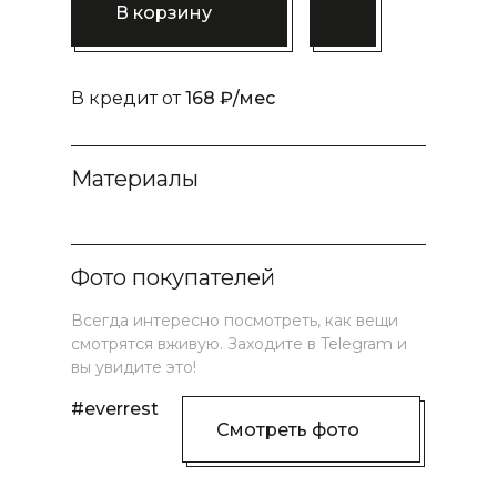
В корзину
В кредит от
168 ₽/мес
Материалы
Фото покупателей
Всегда интересно посмотреть, как вещи
смотрятся вживую. Заходите в Telegram и
вы увидите это!
#everrest
Смотреть фото