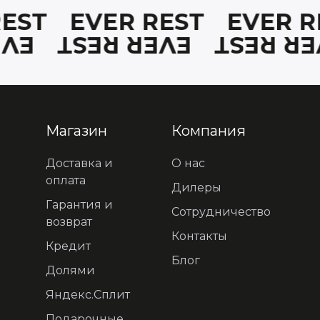
REST
EVER REST
EVER 
EST
EVER REST
EVER R
Магазин
Компания
Доставка и
О нас
оплата
Дилеры
Гарантия и
Сотрудничество
возврат
Контакты
Кредит
Блог
Долями
Яндекс.Сплит
Подарочные