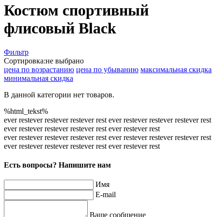
Костюм спортивный
флисовый Black
Фильтр
Сортировка:
не выбрано
цена по возрастанию
цена по убыванию
максимальная скидка
минимальная скидка
В данной категории нет товаров.
%html_tekst%
ever rest
ever rest
ever rest
ever rest
ever rest
ever rest
ever rest
ever rest
ever rest
ever rest
ever rest
ever rest
ever rest
ever rest
ever rest
ever rest
ever rest
ever rest
ever rest
ever rest
ever rest
ever rest
ever rest
ever rest
ever rest
ever rest
ever rest
ever rest
Есть вопросы? Напишите нам
Имя
E-mail
Ваше сообщение