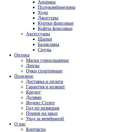
Анораки
Полукомбинезоны
Худи
Джоггеры
Куртки флисовые
Кофты флисовые
Аксессуары
Шапки
Балаклавы
Снуды
Оптика
Маски горнолыжные
Линзы
Очки спортивные
Полезное
Доставка и оплата
Гарантия и возврат
Кредит
Долями
Яндекс.Сплит
Гид по размерам
Пошив на заказ
Уход за мембраной
О нас
Контакты