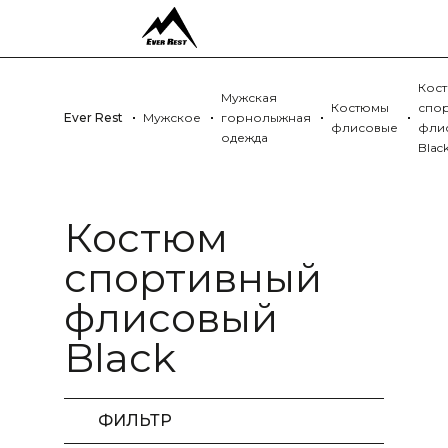
Кос
Мужская
Костюмы
спо
Ever Rest
Мужское
горнолыжная
флисовые
фли
одежда
Blac
Костюм
спортивный
флисовый
Black
ФИЛЬТР