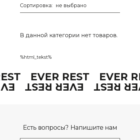
Сортировка:
не выбрано
В данной категории нет товаров.
%html_tekst%
REST
EVER REST
EVER 
EST
EVER REST
EVER R
Есть вопросы? Напишите нам