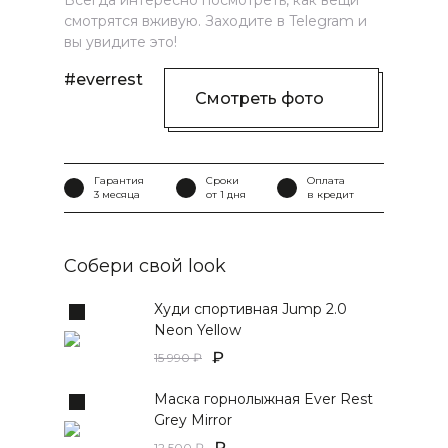
Всегда интересно посмотреть, как вещи
смотрятся вживую. Заходите в Telegram и
вы увидите это!
#everrest
Смотреть фото
Гарантия
Сроки
Оплата
3 месяца
от 1 дня
в кредит
Собери свой look
Худи спортивная Jump 2.0
Neon Yellow
15 990
Маска горнолыжная Ever Rest
Grey Mirror
12 500