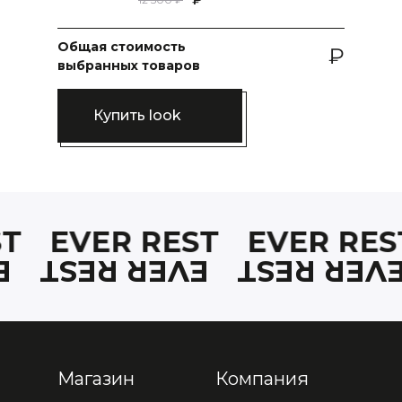
Общая стоимость
выбранных товаров
Купить look
ST
EVER REST
EVER RE
T
EVER REST
EVER RES
Магазин
Компания