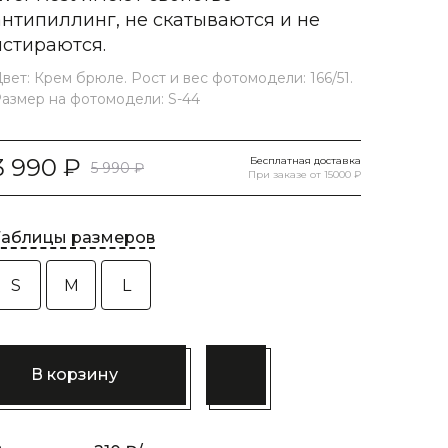
антипиллинг, не скатываются и не
истираются.
вет: Крем брюле. Рост и вес фотомодели: 166/51.
азмер на фотомодели: S-44
3 990
Бесплатная доставка
5 990
При заказе от 15000 ₽
Таблицы размеров
S
M
L
В корзину