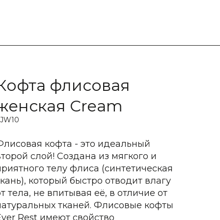
Кофта флисовая
женская Cream
FJW10
Флисовая кофта - это идеальный
второй слой! Создана из мягкого и
приятного телу флиса (синтетическая
ткань), который быстро отводит влагу
от тела, не впитывая её, в отличие от
натуральных тканей. Флисовые кофты
Ever Rest имеют свойство