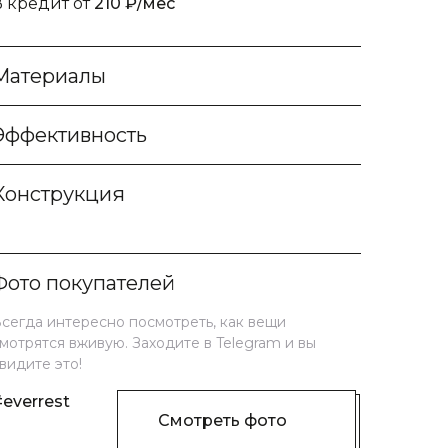
В кредит от
210 ₽/мес
Материалы
Эффективность
Конструкция
Фото покупателей
сегда интересно посмотреть, как вещи
мотрятся вживую. Заходите в Telegram и вы
видите это!
everrest
Смотреть фото