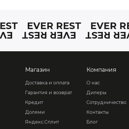
R REST
EVER REST
EVER
 REST
EVER REST
EVER 
Магазин
Компания
Доставка и оплата
О нас
Гарантия и возврат
Дилеры
Кредит
Сотрудничество
Долями
Контакты
Яндекс.Сплит
Блог