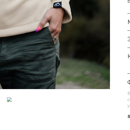
В
с
у
#