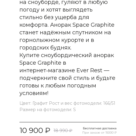
на сноуборде, гуляют в любую
погоду и хотят выглядеть
стильно без ущерба для
комфорта. Анорак Space Graphite
станет надёжным спутником на
горнолыжном курорте и в
городских буднях.
Купите сноубордический анорак
Space Graphite в
интернет‑магазине Ever Rest —
подчеркните свой стиль и будьте
готовы к любым погодным
условиям!
Цвет: Графит Рост и вес фотомодели: 166/51
Размер на фотомодели: S
10 900
Бесплатная доставка
18 990
При заказе от 15000 ₽