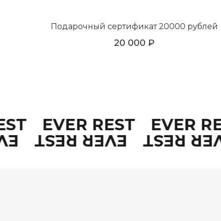
Подарочный сертификат 20000 рублей
20 000
REST
EVER REST
EVER 
EST
EVER REST
EVER R