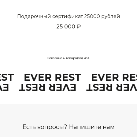
Подарочный сертификат 25000 рублей
25 000
Показано
6
товара(ов) из
6
REST
EVER REST
EVER R
EST
EVER REST
EVER RE
Есть вопросы? Напишите нам