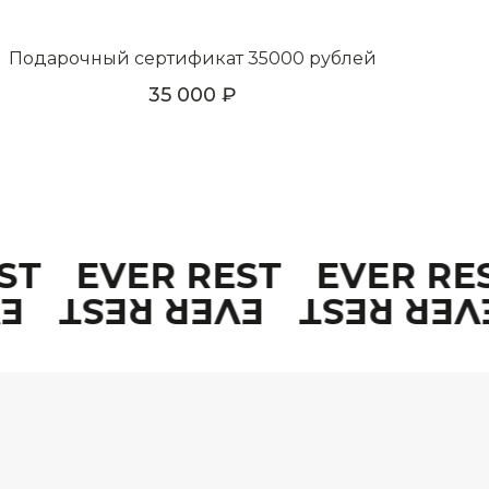
Подарочный сертификат 35000 рублей
35 000
EST
EVER REST
EVER R
ST
EVER REST
EVER RE