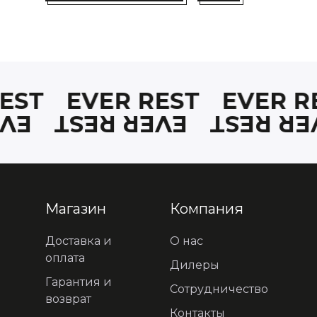
REST
EVER REST
EVER R
EST
EVER REST
EVER R
Магазин
Компания
Доставка и
О нас
оплата
Дилеры
Гарантия и
Сотрудничество
возврат
Контакты