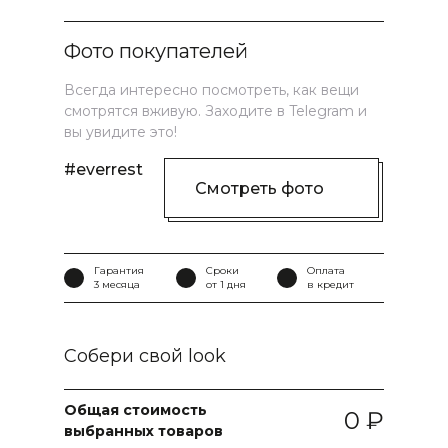
Фото покупателей
Всегда интересно посмотреть, как вещи
смотрятся вживую. Заходите в Telegram и
вы увидите это!
#everrest
Смотреть фото
Гарантия
Сроки
Оплата
3 месяца
от 1 дня
в кредит
Собери свой look
Общая стоимость
0
выбранных товаров