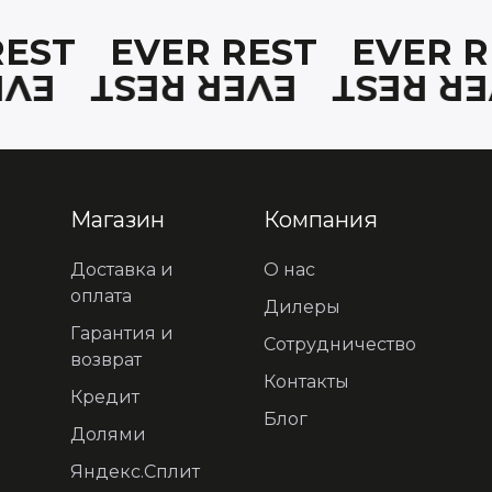
 REST
EVER REST
EVER 
REST
EVER REST
EVER R
Магазин
Компания
Доставка и
О нас
оплата
Дилеры
Гарантия и
Сотрудничество
возврат
Контакты
Кредит
Блог
Долями
Яндекс.Сплит