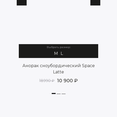
Выбрать размер:
M
L
Space
Анорак сноубордический Space
Анор
Latte
10 900
18990