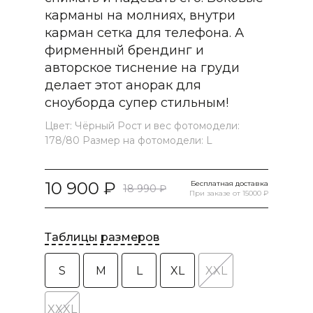
карманы на молниях, внутри
карман сетка для телефона. А
фирменный брендинг и
авторское тиснение на груди
делает этот анорак для
сноуборда супер стильным!
Цвет: Чёрный Рост и вес фотомодели:
178/80 Размер на фотомодели: L
10 900
Бесплатная доставка
18 990
При заказе от 15000 ₽
Таблицы размеров
S
M
L
XL
XXL
XXXL