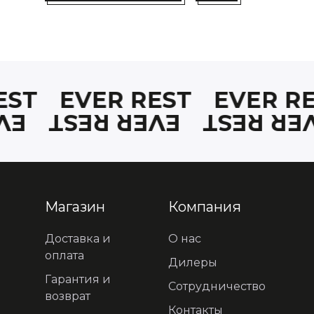
REST
EVER REST
EVER R
EST
EVER REST
EVER RE
Магазин
Компания
Доставка и
О нас
оплата
Дилеры
Гарантия и
Сотрудничество
возврат
Контакты