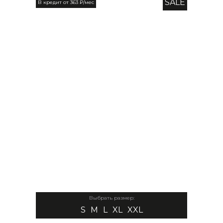
SALE
В кредит от 363 ₽/мес
Выбрать размер:
S
M
L
XL
XXL