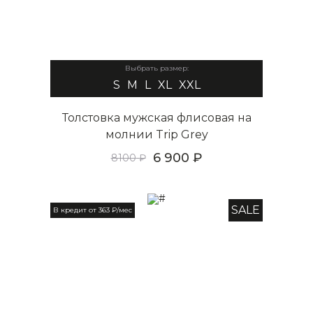
Выбрать размер:
S
M
L
XL
XXL
Толстовка мужская флисовая на
молнии Trip Grey
6 900
8100
SALE
В кредит от 363 ₽/мес