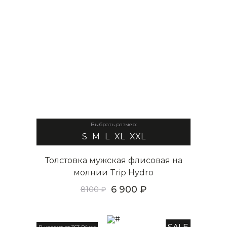
Выбрать размер:
S
M
L
XL
XXL
Толстовка мужская флисовая на
молнии Trip Hydro
6 900
8100