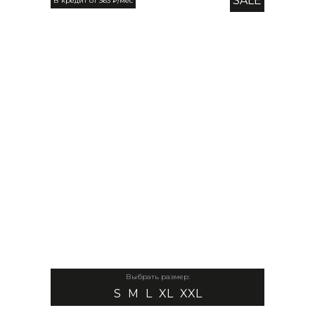
SALE
В кредит от 363 ₽/мес
Выбрать размер:
S
M
L
XL
XXL