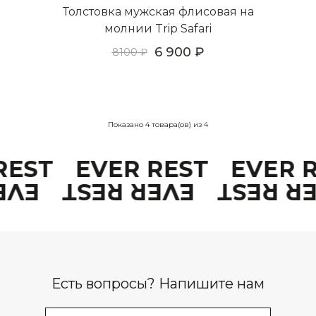
Толстовка мужская флисовая на
молнии Trip Safari
6 900
8100
Показано
4
товара(ов) из
4
 REST
EVER REST
EVER 
REST
EVER REST
EVER R
Есть вопросы? Напишите нам