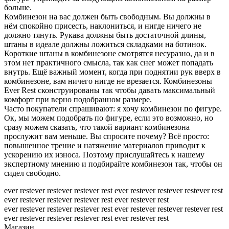
больше.
Комбинезон на вас должен быть свободным. Вы должны в
нём спокойно присесть, наклониться, и нигде ничего не
должно тянуть. Рукава должны быть достаточной длины,
штаны в идеале должны ложиться складками на ботинок.
Короткие штаны в комбинезоне смотрятся несуразно, да и в
этом нет практичного смысла, так как снег может попадать
внутрь. Ещё важный момент, когда при поднятии рук вверх в
комбинезоне, вам ничего нигде не врезается. Комбинезоны
Ever Rest сконструированы так чтобы давать максимальный
комфорт при верно подобранном размере.
Часто покупатели спрашивают: я хочу комбинезон по фигуре.
Ок, мы можем подобрать по фигуре, если это возможно, но
сразу можем сказать, что такой вариант комбинезона
прослужит вам меньше. Вы спросите почему? Всё просто:
повышенное трение и натяжение материалов приводит к
ускорению их износа. Поэтому прислушайтесь к нашему
экспертному мнению и подбирайте комбинезон так, чтобы он
сидел свободно.
ever rest
ever rest
ever rest
ever rest
ever rest
ever rest
ever rest
ever rest
ever rest
ever rest
ever rest
ever rest
ever rest
ever rest
ever rest
ever rest
ever rest
ever rest
ever rest
ever rest
ever rest
ever rest
ever rest
ever rest
ever rest
ever rest
ever rest
ever rest
Магазин