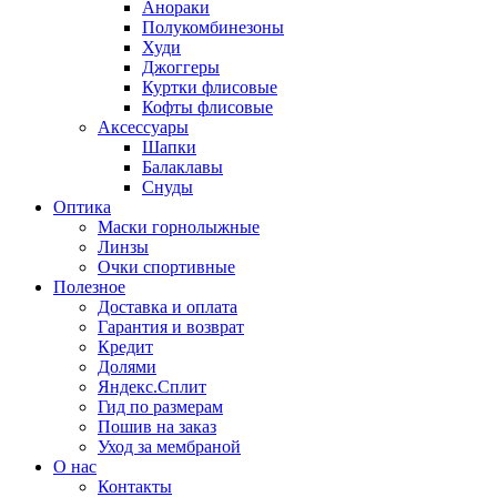
Анораки
Полукомбинезоны
Худи
Джоггеры
Куртки флисовые
Кофты флисовые
Аксессуары
Шапки
Балаклавы
Снуды
Оптика
Маски горнолыжные
Линзы
Очки спортивные
Полезное
Доставка и оплата
Гарантия и возврат
Кредит
Долями
Яндекс.Сплит
Гид по размерам
Пошив на заказ
Уход за мембраной
О нас
Контакты