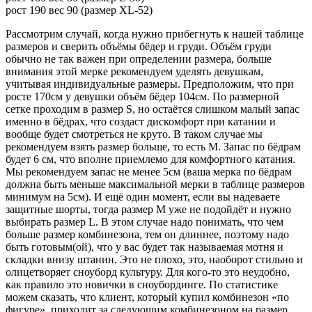
рост 190 вес 90 (размер XL-52)
Рассмотрим случай, когда нужно прибегнуть к нашей таблице
размеров и сверить объёмы бёдер и груди. Объём груди
обычно не так важен при определении размера, больше
внимания этой мерке рекомендуем уделять девушкам,
учитывая индивидуальные размеры. Предположим, что при
росте 170см у девушки объём бёдер 104см. По размерной
сетке проходим в размер S, но остаётся слишком малый запас
именно в бёдрах, что создаст дискомфорт при катании и
вообще будет смотреться не круто. В таком случае мы
рекомендуем взять размер больше, то есть M. Запас по бёдрам
будет 6 см, что вполне приемлемо для комфортного катания.
Мы рекомендуем запас не менее 5см (ваша мерка по бёдрам
должна быть меньше максимальной мерки в таблице размеров
минимум на 5см). И ещё один момент, если вы надеваете
защитные шорты, тогда размер M уже не подойдёт и нужно
выбирать размер L. В этом случае надо понимать, что чем
больше размер комбинезона, тем он длиннее, поэтому надо
быть готовым(ой), что у вас будет так называемая мотня и
складки внизу штанин. Это не плохо, это, наоборот стильно и
олицетворяет сноуборд культуру. Для кого-то это неудобно,
как правило это новички в сноубординге. По статистике
можем сказать, что клиент, который купил комбинезон «по
фигуре», приходит за следующим комбинезоном на размер