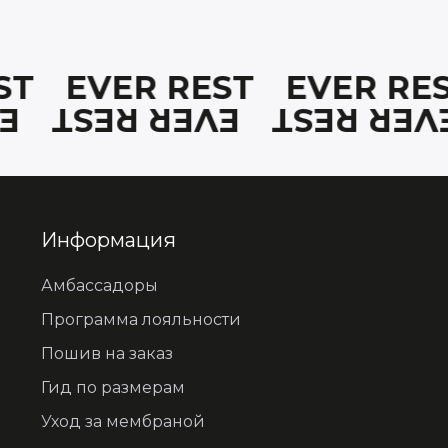
EST
EVER REST
EVER R
EST
EVER REST
EVER RE
Информация
Амбассадоры
Программа лояльности
Пошив на заказ
Гид по размерам
Уход за мембраной