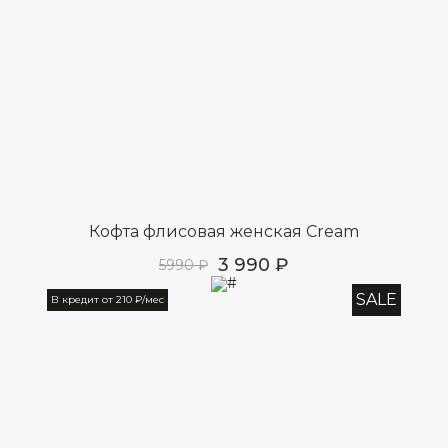
Кофта флисовая женская Cream
3 990
5990
SALE
В кредит от 210 ₽/мес