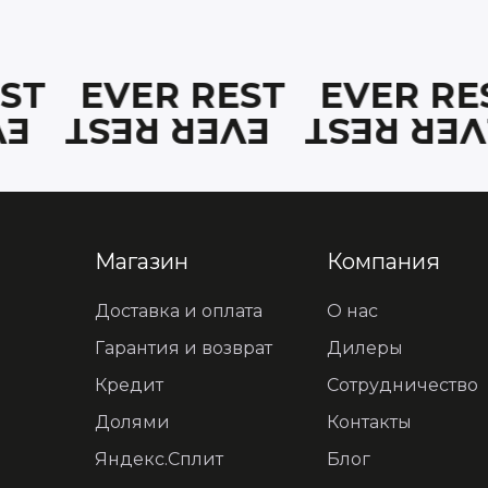
REST
EVER REST
EVER R
EST
EVER REST
EVER R
Магазин
Компания
Доставка и оплата
О нас
Гарантия и возврат
Дилеры
Кредит
Сотрудничество
Долями
Контакты
Яндекс.Сплит
Блог