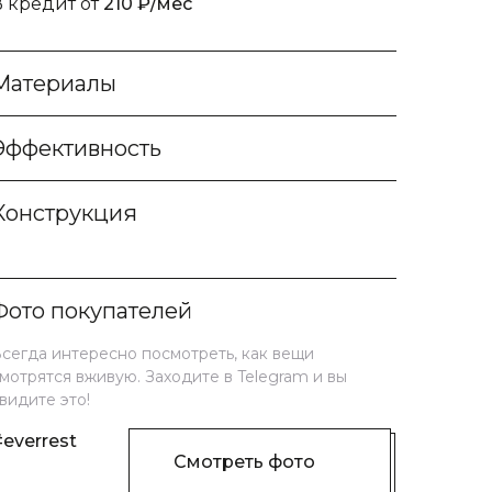
В кредит от
210 ₽/мес
Материалы
Эффективность
Конструкция
Фото покупателей
сегда интересно посмотреть, как вещи
мотрятся вживую. Заходите в Telegram и вы
видите это!
everrest
Смотреть фото