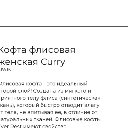
Кофта флисовая
женская Curry
FJW16
Флисовая кофта - это идеальный
второй слой! Создана из мягкого и
приятного телу флиса (синтетическая
ткань), который быстро отводит влагу
от тела, не впитывая её, в отличие от
натуральных тканей. Флисовые кофты
Ever Rest имеют свойство