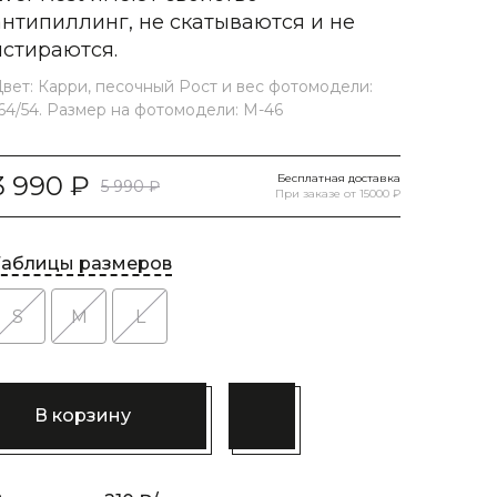
антипиллинг, не скатываются и не
истираются.
вет: Карри, песочный Рост и вес фотомодели:
64/54. Размер на фотомодели: M-46
3 990
Бесплатная доставка
5 990
При заказе от 15000 ₽
Таблицы размеров
S
M
L
В корзину