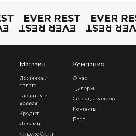
EST
EVER REST
EVER R
ST
EVER REST
EVER RE
Магазин
Компания
Доставка и
О нас
оплата
Дилеры
Гарантия и
Сотрудничество
возврат
Контакты
Кредит
Блог
Долями
Яндекс.Сплит