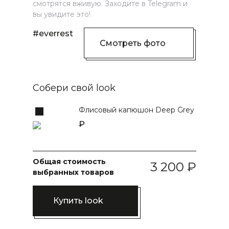
смотрятся вживую. Заходите в Telegram и
вы увидите это!
#everrest
Смотреть фото
Собери свой look
Флисовый капюшон Deep Grey
Общая стоимость
3 200
выбранных товаров
Купить look