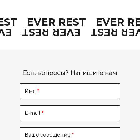
REST
EVER REST
EVER R
EST
EVER REST
EVER R
Есть вопросы? Напишите нам
Имя
E-mail
Ваше сообщение